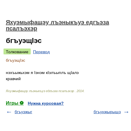
Яхуэмыфащэу лъэныкъуэ едгъэза
псалъэхэр
бгъуэщIэс
Толкование
Перевод
бгъуэщIэс
нэхъыжьхэм я Iэнэм кIэлъыплъ щIалэ
кравчий
Яхуэмыфащэу лъэныкъуэ едгъэза псалъэхэр
.
2014
.
Игры ⚽
Нужна курсовая?
бгъуэжыг
бгъунжырыщэ